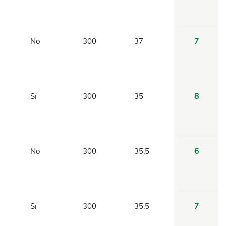
No
300
37
7
Sí
300
35
8
No
300
35,5
6
Sí
300
35,5
7