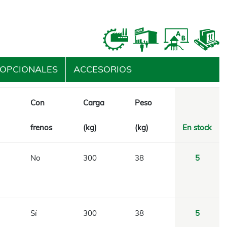
 OPCIONALES
ACCESORIOS
Con
Carga
Peso
frenos
(kg)
(kg)
En stock
No
300
38
5
Sí
300
38
5