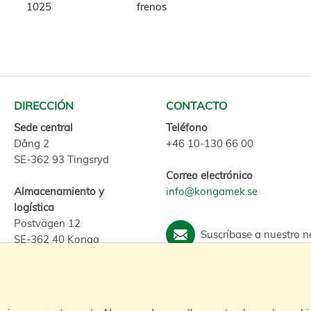
1025
frenos
DIRECCIÓN
CONTACTO
Sede central
Teléfono
Dång 2
+46 10-130 66 00
SE-362 93 Tingsryd
Correo electrónico
Almacenamiento y
info@kongamek.se
logística
Postvägen 12
Suscríbase a nuestro n
SE-362 40 Konga