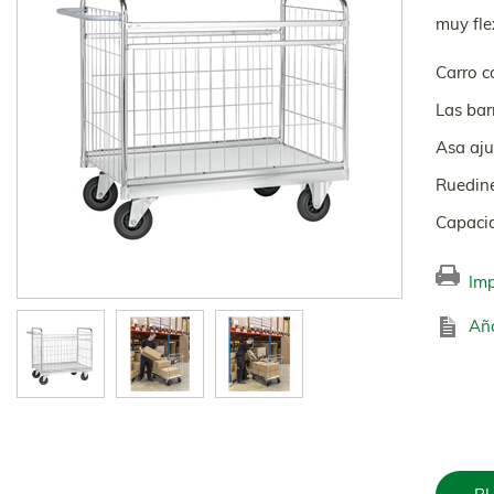
muy fle
Carro c
Las bar
Asa aju
Ruedine
Capaci
Imp
Aña