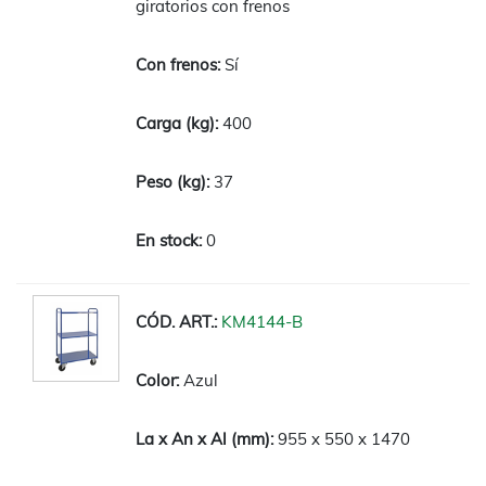
giratorios con frenos
Sí
400
37
0
KM4144-B
Azul
955 x 550 x 1470