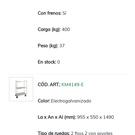
Sí
400
37
0
KM4149-E
Electrogalvanizado
955 x 550 x 1490
2 fijos 2 con pivotes