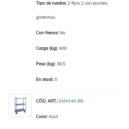
2 fijos 2 con pivotes
giratorios
No
400
36,5
0
KM4144-BB
Azul